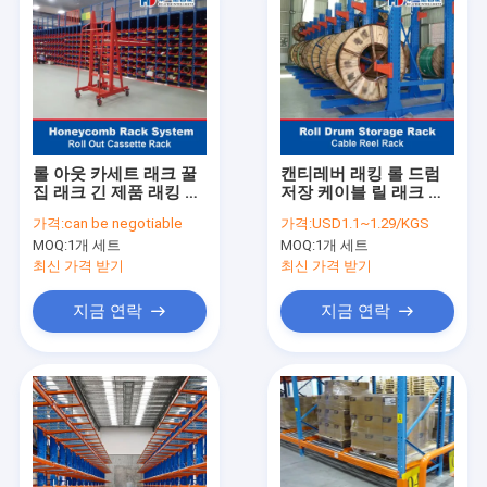
롤 아웃 카세트 래크 꿀
캔티레버 래킹 롤 드럼
집 래크 긴 제품 래킹 캔
저장 케이블 릴 래크 스
티리버 래크 창고 저장
틸 코일 롤 래크
가격:
can be negotiable
가격:
USD1.1~1.29/KGS
래킹
MOQ:
1개 세트
MOQ:
1개 세트
최신 가격 받기
최신 가격 받기
지금 연락
지금 연락
홈
제품 소개
회사 소개