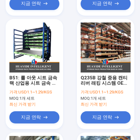
지금 연락
지금 연락
B51: 롤 아웃 시트 금속
Q235B 강철 중용 캔티
랙 산업용 시트 금속 랙
리버 래킹 시스템 OEM
전기 텔레스코핑 캔틸레
파우더 코팅
가격:
USD1.1~1.29/KGS
가격:
USD1.1~1.29/KGS
버 랙
MOQ:
1개 세트
MOQ:
1개 세트
최신 가격 받기
최신 가격 받기
지금 연락
지금 연락