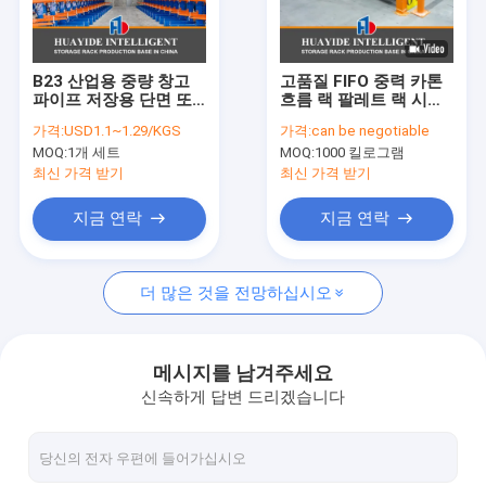
공장 투어
품질 관리
B23 산업용 중량 창고
고품질 FIFO 중력 카톤
파이프 저장용 단면 또
흐름 랙 팔레트 랙 시스
연락처
는 쌍면 칸티레버 래킹
템 팔레트 흐름 랙 창고
가격:
USD1.1~1.29/KGS
가격:
can be negotiable
장비
MOQ:
1개 세트
MOQ:
1000 킬로그램
뉴스
최신 가격 받기
최신 가격 받기
모든 케이스
지금 연락
지금 연락
견적 요청
더 많은 것을 전망하십시오
라디오 셔틀 벽돌쌓기
메시지를 남겨주세요
신속하게 답변 드리겠습니다
전기 모바일 랙
칸티레버 롤 아웃 래킹