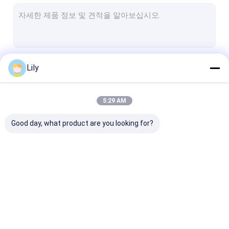
헤비 듀티 팔레트 랙
창고 저장 랙
창고 저장 용기
계속하다
Lily
창고 로봇
스태커 크레인 AS/RS
5:29 AM
우리의 카테고리
랙 프로텍터
Good day, what product are you looking for?
알루미늄 합금관
대형 산업용 팬
다른 저장용 래킹
라디오 셔틀 벽돌쌓기
전기 모바일 랙
칸티레버 롤 아웃