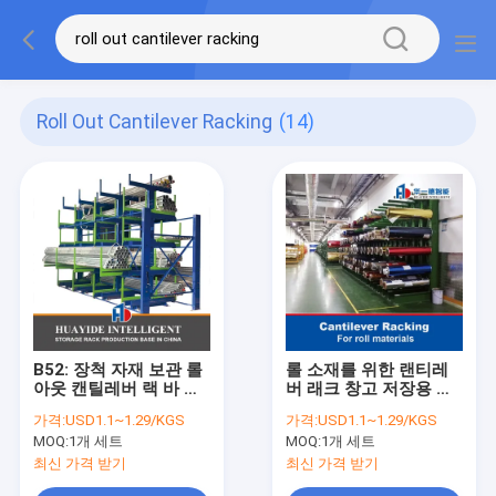
Roll Out Cantilever Racking
(14)
B52: 장척 자재 보관 롤
롤 소재를 위한 랜티레
아웃 캔틸레버 랙 바 스
버 래크 창고 저장용 래
톡 & 파이프 롤아웃 캔
킹 중용 랜티레버 래킹
가격:
USD1.1~1.29/KGS
가격:
USD1.1~1.29/KGS
틸레버 랙
MOQ:
1개 세트
MOQ:
1개 세트
최신 가격 받기
최신 가격 받기