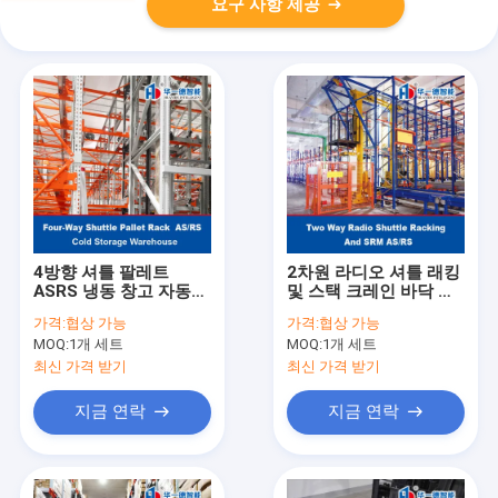
요구 사항 제공
4방향 셔틀 팔레트
2차원 라디오 셔틀 래킹
ASRS 냉동 창고 자동
및 스택 크레인 바닥 지
창고 및 검색 시스템 팔
원 SRM 저장 및 검색 기
가격:
협상 가능
가격:
협상 가능
레트 러너 랙킹
계 ASRS 자동 저장 및
MOQ:
1개 세트
MOQ:
1개 세트
검색 시스템
최신 가격 받기
최신 가격 받기
지금 연락
지금 연락