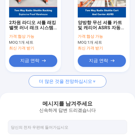
공장 투어
품질 관리
2차원 라디오 셔틀 래킹
양방향 무선 셔틀 카트
밸렛 러너 래크 시스템
및 캐리어 ASRS 자동
연락처
폭발 방지 창고
창고 및 검색 시스템 팔
가격:
협상 가능
가격:
협상 가능
레트 러너 랙 시스템
MOQ:
1개 세트
MOQ:
1개 세트
뉴스
최신 가격 받기
최신 가격 받기
모든 케이스
지금 연락
지금 연락
견적 요청
더 많은 것을 전망하십시오
라디오 셔틀 벽돌쌓기
메시지를 남겨주세요
신속하게 답변 드리겠습니다
전기 모바일 랙
칸티레버 롤 아웃 래킹