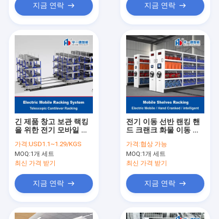
지금 연락
지금 연락
긴 제품 창고 보관 랙킹
전기 이동 선반 랜킹 핸
을 위한 전기 모바일 텔
드 크랜크 화물 이동 선
레스코픽 캔틸레버 랙킹
반 콤팩트 이동 선반 고
가격:
USD1.1~1.29/KGS
가격:
협상 가능
자동 로딩 및 언로딩 시
밀도 선반
MOQ:
1개 세트
MOQ:
1개 세트
스템
최신 가격 받기
최신 가격 받기
지금 연락
지금 연락