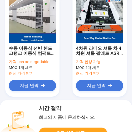
수동 이동식 선반 핸드
4차원 라디오 셔틀 차 4
크랭크 이동식 컴팩트
차원 셔틀 팔레트 ASRS
선반 아카이브 컴팩터
자동 저장 및 검색 시스
가격:
can be negotiable
가격:
협상 가능
랙 시스템
템 팔레트 러너 래킹
MOQ:
1개 세트
MOQ:
1개 세트
최신 가격 받기
최신 가격 받기
지금 연락
지금 연락
시간 절약
최고의 제품에 문의하십시오.