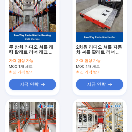
두 방향 라디오 셔틀 래
2차원 라디오 셔틀 자동
킹 팔레트 러너 래크 시
차 셔틀 팔레트 러너 랙
스템 냉장고 냉장고 체
시스템 자동차 라디오
가격:
협상 가능
가격:
협상 가능
인
셔틀 랙
MOQ:
1개 세트
MOQ:
1개 세트
최신 가격 받기
최신 가격 받기
지금 연락
지금 연락
홈
제품 소개
회사 소개