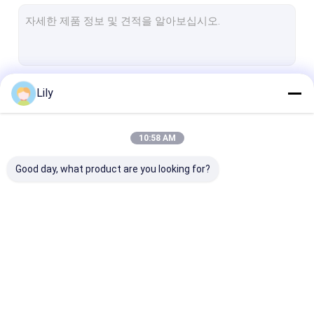
헤비 듀티 팔레트 랙
창고 저장 랙
창고 저장 용기
계속하다
Lily
창고 로봇
스태커 크레인 AS/RS
10:58 AM
우리의 카테고리
랙 프로텍터
Good day, what product are you looking for?
알루미늄 합금관
대형 산업용 팬
다른 저장용 래킹
라디오 셔틀 벽돌쌓기
전기 모바일 랙
칸티레버 롤 아웃