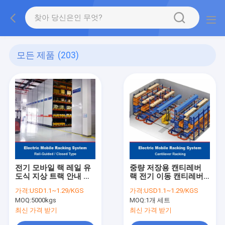
모든 제품
(203)
전기 모바일 랙 레일 유
중량 저장용 캔티레버
도식 지상 트랙 안내 폐
랙 전기 이동 캔티레버
쇄형 전동식 모바일 헤
랙 파이프 잎 장자재
가격:
USD1.1~1.29/KGS
가격:
USD1.1~1.29/KGS
비 듀티 팔레트 랙킹
MOQ:
5000kgs
MOQ:
1개 세트
최신 가격 받기
최신 가격 받기