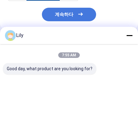
계속하다
Lily
추천된 제품
7:55 AM
Good day, what product are you looking for?
비표준 맞춤식 철 팔레
화학물질 배럴용 특수강
진열제철 팔레트 
트 철 팔레트 금속 팔레
팔레트 철 팔레트 ASRS
레트 금속 팔레
트
용 금속 팔레트
최고의 가격
최고의 가격
최고의 