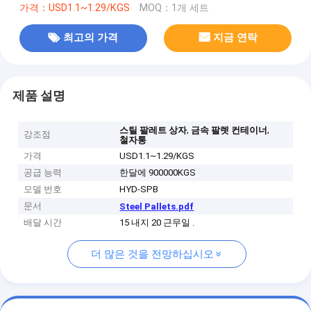
가격：USD1.1~1.29/KGS
MOQ：1개 세트
최고의 가격
지금 연락
제품 설명
,
,
스틸 팔레트 상자
금속 팔렛 컨테이너
강조점
철자통
가격
USD1.1~1.29/KGS
공급 능력
한달에 900000KGS
모델 번호
HYD-SPB
문서
Steel Pallets.pdf
배달 시간
15 내지 20 근무일 .
더 많은 것을 전망하십시오