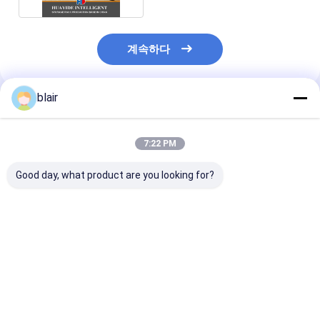
계속하다
blair
추천된 제품
7:22 PM
Good day, what product are you looking for?
A12: 카튼 플로우 래킹
A11: 둥근 코너 두 개의
A13: 장거리 물
롤러 래킹 중력 롤러 래
덱 철 팔레트
보관용 수동 망원
킹 롤러 컨베이어 래킹
티레버 랙
최고의 가격
최고의 가격
최고의 