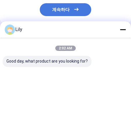
계속하다
Lily
추천된 제품
2:02 AM
Good day, what product are you looking for?
A12: 카튼 플로우 래킹
A11: 둥근 코너 두 개의
A13: 장거리 물
롤러 래킹 중력 롤러 래
덱 철 팔레트
보관용 수동 망원
킹 롤러 컨베이어 래킹
티레버 랙
최고의 가격
최고의 가격
최고의 