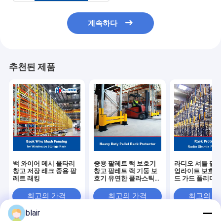
계속하다
추천된 제품
백 와이어 메시 울타리
중용 팔레트 랙 보호기
라디오 셔틀 팔레
창고 저장 래크 중용 팔
창고 팔레트 랙 기둥 보
업라이트 보호대 
레트 래킹
호기 유연한 플라스틱
드 가드 폴리머 
보호기 직립 보호기
벽 교통 가드레
최고의 가격
최고의 가격
최고의 
blair