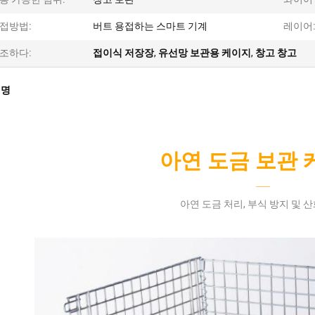
접방법:
버트 용접하는 스마트 기계
레이어
조하다:
접이식 저장장
,
유선망 보관용 케이지
,
창고 창고
설명
아연 도금 보관 
——
아연 도금 처리, 부식 방지 및 산