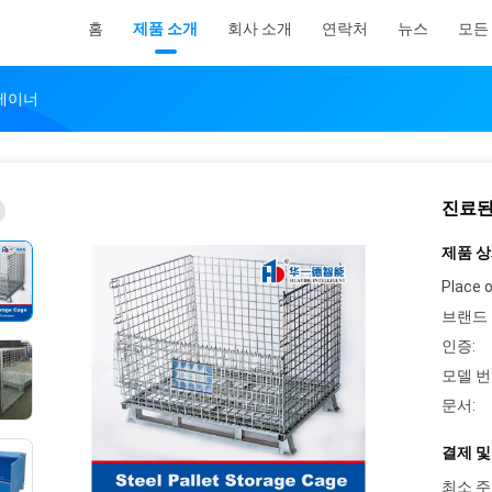
홈
제품 소개
회사 소개
연락처
뉴스
모든
컨테이너
진료된
제품 상
Place o
브랜드 
인증:
모델 번
문서:
결제 및
최소 주