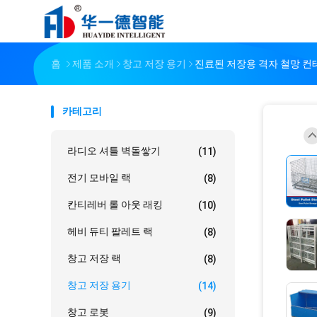
홈
제품 소개
창고 저장 용기
진료된 저장용 격자 철망 
카테고리
라디오 셔틀 벽돌쌓기
(11)
전기 모바일 랙
(8)
칸티레버 롤 아웃 래킹
(10)
헤비 듀티 팔레트 랙
(8)
창고 저장 랙
(8)
창고 저장 용기
(14)
창고 로봇
(9)