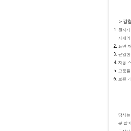
＞강철
원자재,
자재의
표면 처
균일한 
자동 스
고품질
보관 
당사는
봇 팔이