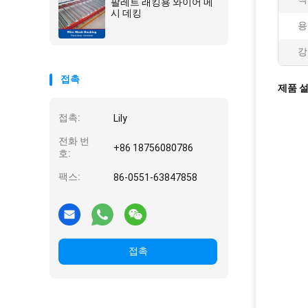
팔레트 래킹용 와이어 메
시 데킹
용
강
접촉
제품 
접촉:
Lily
전화 번
+86 18756080786
호:
팩스:
86-0551-63847858
접촉