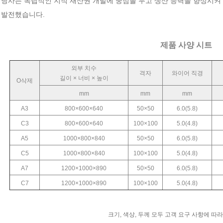
 당사는 독립적인 지적 재산권 개발에 중점을 두고 생산 능력을 향상시켜
 발전했습니다.
제품 사양 시트
외부 치수
격자
와이어 직경
길이 × 너비 × 높이
O
삭제
mm
mm
mm
A3
800×600×640
50×50
6.0(5.8)
C3
800×600×640
100×100
5.0(4.8)
A5
1000×800×840
50×50
6.0(5.8)
C5
1000×800×840
100×100
5.0(4.8)
A7
1200×1000×890
50×50
6.0(5.8)
C7
1200×1000×890
100×100
5.0(4.8)
크기, 색상, 두께 모두 고객 요구 사항에 따라