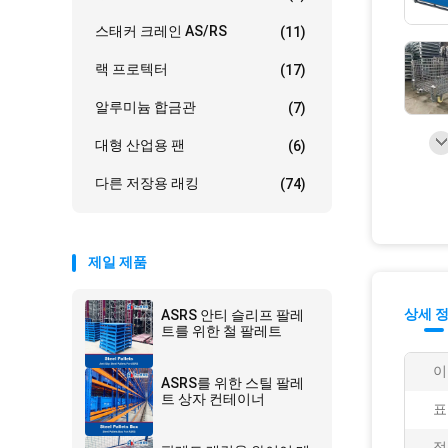
스태커 크레인 AS/RS
(11)
랙 프로텍터
(17)
알루미늄 합금관
(7)
대형 산업용 팬
(6)
다른 저장용 래킹
(74)
제일 제품
상세 
ASRS 안티 슬리프 팔레
트를 위한 철 팔레트
이
ASRS를 위한 스틸 팔레
트 상자 컨테이너
표
적