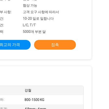
협상 가능
부 사항:
고객 요구 사항에 따라서
간:
10-20 일로 일합니다
건:
L/C, T/T
력:
5000개 부분 달
최고의 가격
접촉
강철
하:
800-1500 KG
직경: