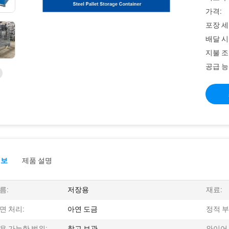
가격:
포장 세
배달 시
지불 조
공급 능
정보
제품 설명
름:
저장용
재료:
면 처리:
아연 도금
정적 부
용 가능한 범위:
창고 보관
와이어 