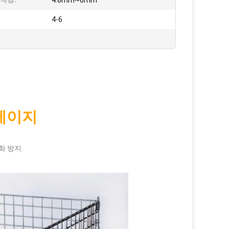
4.8mm~6mm
:
4-6
케이지
화 방지.